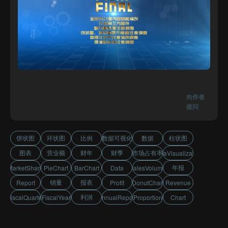
向作者
提问
饼状图
环状图
比例
数据可视化
数据
柱状图
图表
营业额
财年
财季
市场占有率
DataVisualization
年报
MarketShare
PieChart
BarChart
Data
SalesVolume
销量
报表
Report
Profit
DonutChart
Revenue
利润
FiscalQuarter
FiscalYear
AnnualReport
Proportion
Chart