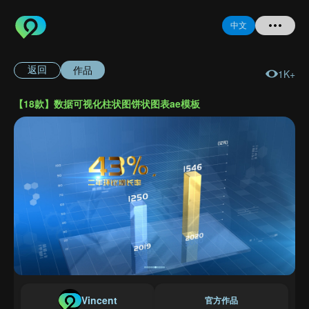
中文
作品
返回
1K+
首页
【18款】数据可视化柱状图饼状图表ae模板
提问
登录
注册
忘记密码
Vincent
官方作品