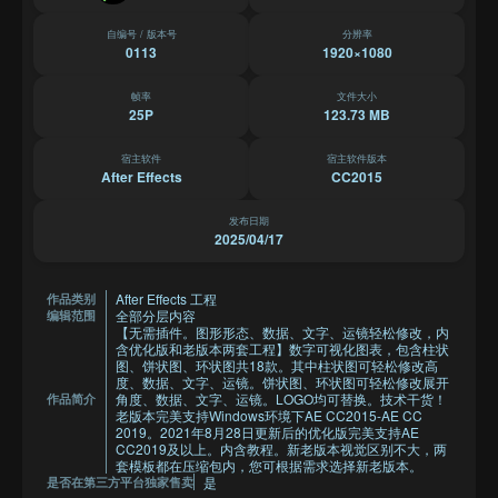
自编号 / 版本号
分辨率
0113
1920×1080
帧率
文件大小
25P
123.73 MB
宿主软件
宿主软件版本
After Effects
CC2015
发布日期
2025/04/17
After Effects 工程
作品类别
全部分层内容
编辑范围
【无需插件。图形形态、数据、文字、运镜轻松修改，内
含优化版和老版本两套工程】数字可视化图表，包含柱状
图、饼状图、环状图共18款。其中柱状图可轻松修改高
度、数据、文字、运镜。饼状图、环状图可轻松修改展开
角度、数据、文字、运镜。LOGO均可替换。技术干货！
作品简介
老版本完美支持Windows环境下AE CC2015-AE CC
2019。2021年8月28日更新后的优化版完美支持AE
CC2019及以上。内含教程。新老版本视觉区别不大，两
套模板都在压缩包内，您可根据需求选择新老版本。
是
是否在第三方平台独家售卖