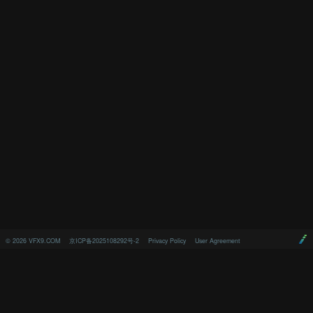
©
2026
VFX9.COM
京ICP备2025108292号-2
Privacy Policy
User Agreement