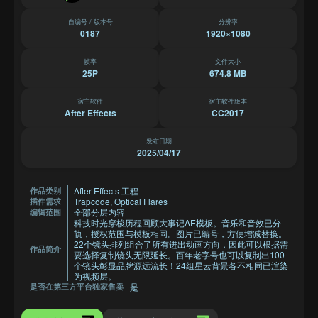
自编号 / 版本号
分辨率
0187
1920×1080
帧率
文件大小
25P
674.8 MB
宿主软件
宿主软件版本
After Effects
CC2017
发布日期
2025/04/17
After Effects 工程
作品类别
Trapcode, Optical Flares
插件需求
全部分层内容
编辑范围
科技时光穿梭历程回顾大事记AE模板。音乐和音效已分
轨，授权范围与模板相同。图片已编号，方便增减替换。
22个镜头排列组合了所有进出动画方向，因此可以根据需
作品简介
要选择复制镜头无限延长。百年老字号也可以复制出100
个镜头彰显品牌源远流长！24组星云背景各不相同已渲染
为视频层。
是
是否在第三方平台独家售卖