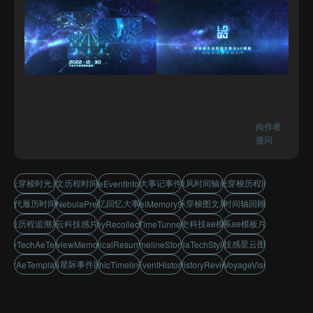
向作者
提问
星云穿梭时光片头
图文历程时间轴
历史大事记事件图文
科技风时间轴展示
时光穿梭历程回忆
MilestoneEventInfographics
年代履历时间线
追忆回忆大事件
星际穿梭图文展示
历程时间轴回顾展示
FuturisticNebulaPresentation
TimeTravelMemoryShowcase
科技历程追溯展示
星云科技感片头
历史科技ae模板
星系ae模板片头
TechJourneyRecollectionDisplay
NebulaTimeTunnelOpener
科技感星云图文
storyTechAeTemplate
EventReviewMemoryRecap
ChronologicalResumeTimeline
TechTimelineStorytelling
NebulaTechStyleIntro
宇宙星际事件回顾
ellarAeTemplateIntro
InfographicTimelineHistory
CosmicEventHistoryReview
TimelineHistoryReviewDisplay
GalaxyVoyageVisualIntro