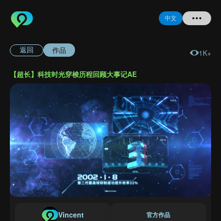
中文
作品
返回
1K+
首页
【超长】科技时光穿梭历程回顾大事记AE
提问
登录
注册
忘记密码
Vincent
官方作品