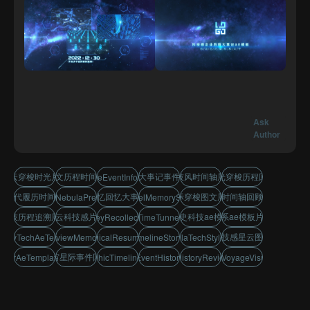
Ask
Author
星云穿梭时光片头
图文历程时间轴
历史大事记事件图文
科技风时间轴展示
时光穿梭历程回忆
MilestoneEventInfographics
年代履历时间线
追忆回忆大事件
星际穿梭图文展示
历程时间轴回顾展示
FuturisticNebulaPresentation
TimeTravelMemoryShowcase
科技历程追溯展示
星云科技感片头
历史科技ae模板
星系ae模板片头
TechJourneyRecollectionDisplay
NebulaTimeTunnelOpener
科技感星云图文
storyTechAeTemplate
EventReviewMemoryRecap
ChronologicalResumeTimeline
TechTimelineStorytelling
NebulaTechStyleIntro
宇宙星际事件回顾
ellarAeTemplateIntro
InfographicTimelineHistory
CosmicEventHistoryReview
TimelineHistoryReviewDisplay
GalaxyVoyageVisualIntro