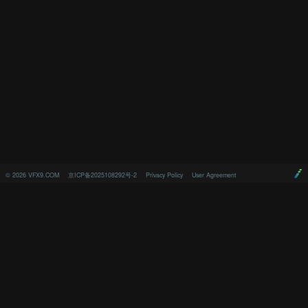
©
2026
VFX9.COM
京ICP备2025108292号-2
Privacy Policy
User Agreement