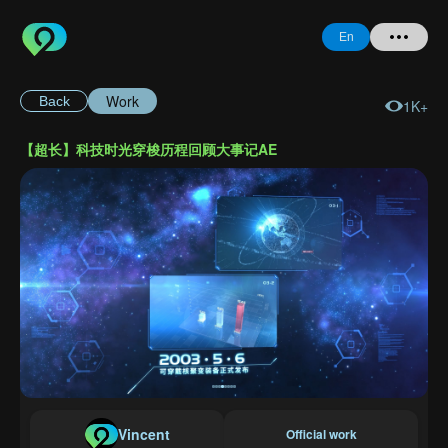
En
Work
Back
1K+
Home
【超长】科技时光穿梭历程回顾大事记AE
+ Question
Login
Register
Forgot
Password
Vincent
Official work